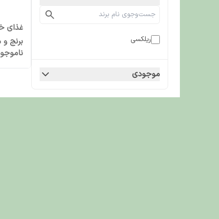
غذای خش
ریلکسی
برنج و مرغ 
ناموجو
موجودی