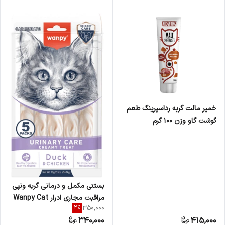
خمیر مالت گربه رداسپرینگ طعم
گوشت گاو وزن ۱۰۰ گرم
بستنی مکمل و درمانی گربه ونپی
مراقبت مجاری ادرار Wanpy Cat
2
%
350,000
Ice Cream Urinary Care بسته
340,000
415,000
5 عددی