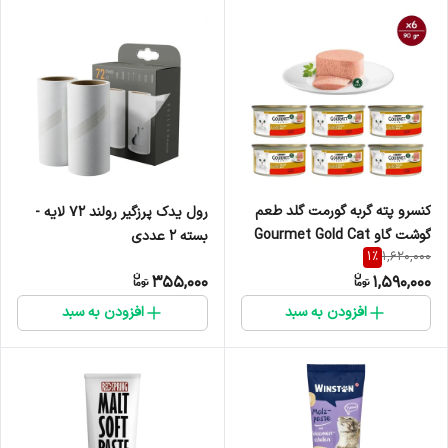
کنسرو پته گربه گورمت گلد طعم
رول یدک پرزگیر رولند 72 لایه -
گوشت گاو Gourmet Gold Cat
بسته 2 عددی
1
%
1,620,000
Pate Can Beef Flavor وزن 85
355,000
1,590,000
گرم پک 6 عددی
افزودن به سبد
افزودن به سبد