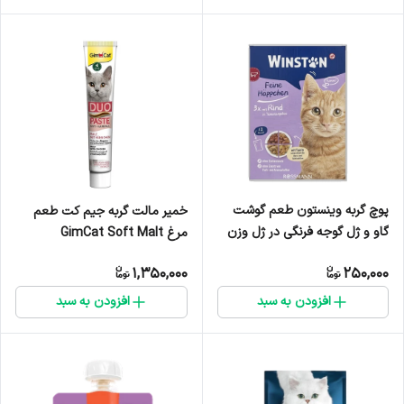
پوچ گربه وینستون طعم گوشت
خمیر مالت گربه جیم کت طعم
گاو و ژل گوجه فرنگی در ژل وزن
مرغ GimCat Soft Malt
100 گرم
Chicken Paste وزن 50 گرم
1,350,000
250,000
افزودن به سبد
افزودن به سبد