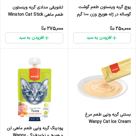
پوچ گربه وینستون طعم گوشت
تشویقی مدادی گربه وینستون
گوساله در ژله هویج وزن 100 گرم
طعم ماهی Winston Cat Stick
Fish ورق ۱۰ عددی
275,000
250,000
افزودن به سبد
افزودن به سبد
بستنی گربه ونپی طعم مرغ
Wanpy Cat Ice Cream
پودینگ گربه ونپی طعم ماهی تن
Chicken Flavor - یک عدد
و هویج و نخودفرنگی Wanpy