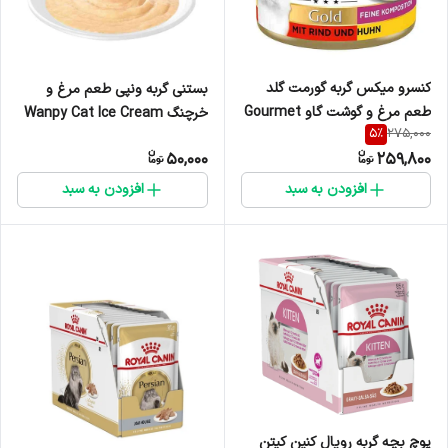
کنسرو میکس گربه گورمت گلد
بستنی گربه ونپی طعم مرغ و
طعم مرغ و گوشت گاو Gourmet
خرچنگ Wanpy Cat Ice Cream
5
%
275,000
Gold Double Mix chicken &
Chicken & Crab Flavor - یک
50,000
259,800
Beef وزن 85 گرم
عدد
افزودن به سبد
افزودن به سبد
پوچ بچه گربه رویال کنین کیتن