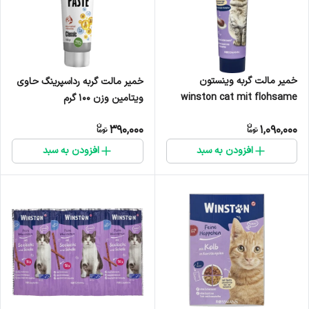
خمیر مالت گربه وینستون
خمیر مالت گربه رداسپرینگ حاوی
winston cat mit flohsame
ویتامین وزن ۱۰۰ گرم
schalen malt paste وزن 100
390,000
1,090,000
گرم
افزودن به سبد
افزودن به سبد