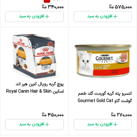
Cream Hairball Control بسته 5
340,000
575,000
عددی
افزودن به سبد
افزودن به سبد
پوچ گربه رویال کنین هیر اند
اسکین Royal Canin Hair & Skin
کنسرو پته گربه گورمت گلد طعم
wet cat food وزن 85 گرم
گوشت گاو Gourmet Gold Cat
Pate Can Beef Flavor وزن 85
450,000
270,000
گرم
افزودن به سبد
افزودن به سبد