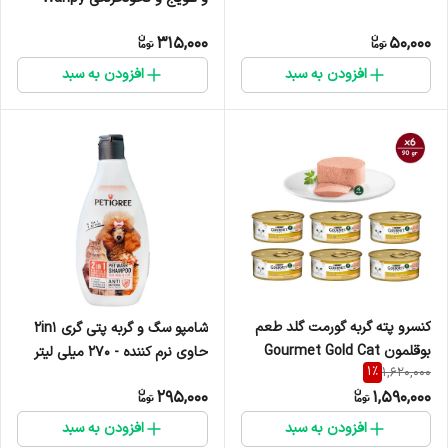
Cat Pudding Tuna, Carrot &
315,000
50,000
Pea Flavor وزن 90 گرم
افزودن به سبد
افزودن به سبد
کنسرو پته گربه گورمت گلد طعم
شامپو سگ و گربه پتی گری 2in1
بوقلمون Gourmet Gold Cat
حاوی نرم کننده - 270 میلی لیتر
1
%
1,620,000
Pate Can Turkey Flavor وزن
295,000
1,590,000
85 گرم پک 6 عددی
افزودن به سبد
افزودن به سبد