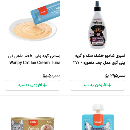
اسپری شامپو خشک سگ و گربه
بستنی گربه ونپی طعم ماهی تن
پتی گری مدل چند منظوره - 270
Wanpy Cat Ice Cream Tuna
میلی لیتر
Flavor - یک عدد
50,000
295,000
افزودن به سبد
افزودن به سبد