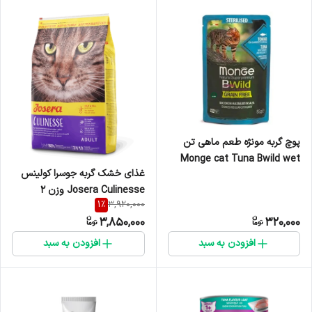
پوچ گربه مونژه طعم ماهی تن
Monge cat Tuna Bwild wet
غذای خشک گربه جوسرا کولینس
food وزن 85 گرم
Josera Culinesse وزن 2
1
%
3,920,000
کیلوگرم
3,850,000
320,000
افزودن به سبد
افزودن به سبد