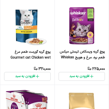
پوچ گربه ویسکاس تیستی میکس
پوچ گربه گورمت طعم مرغ
طعم بره، مرغ و هویج Whiskas
Gourmet cat Chicken wet
Tasty Mix Lamb Chicken &
food وزن 85 گرم
320,000
225,000
Carrot Flavor وزن 85 گرم
افزودن به سبد
افزودن به سبد