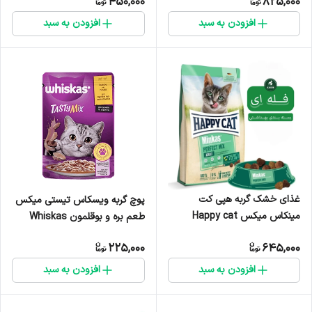
450,000
825,000
افزودن به سبد
افزودن به سبد
غذای خشک گربه هپی کت
پوچ گربه ویسکاس تیستی میکس
مینکاس میکس Happy cat
طعم بره و بوقلمون Whiskas
Minkas perfect mix - فله ای
Tasty Mix Lamb & Turkey
225,000
645,000
Flavor وزن 85 گرم
افزودن به سبد
افزودن به سبد