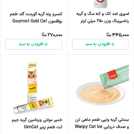
اسپری ضد کک و کنه سگ و گربه
کنسرو پته گربه گورمت گلد طعم
رداسپرینگ وزن ۲۵۰ میلی لیتر
بوقلمون Gourmet Gold Cat
Pate Can Turkey Flavor وزن
270,000
445,000
85 گرم
افزودن به سبد
افزودن به سبد
بستنی گربه ونپی طعم ماهی تن
خمیر مولتی ویتامین گربه جیم
و صدف دریایی Wanpy Cat Ice
کت طعم پنیر GimCat