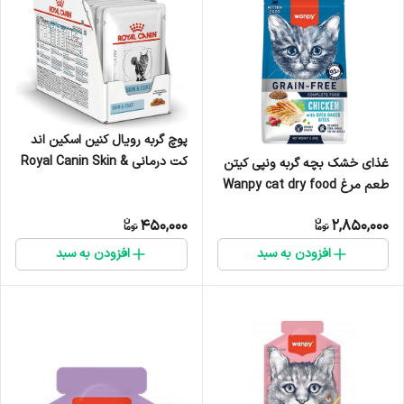
پوچ گربه رویال کنین اسکین اند
کت درمانی Royal Canin Skin &
غذای خشک بچه گربه ونپی کیتن
Coat wet cat food وزن 85 گرم
طعم مرغ Wanpy cat dry food
وزن ۱.۵ کیلوگرم
450,000
2,850,000
افزودن به سبد
افزودن به سبد