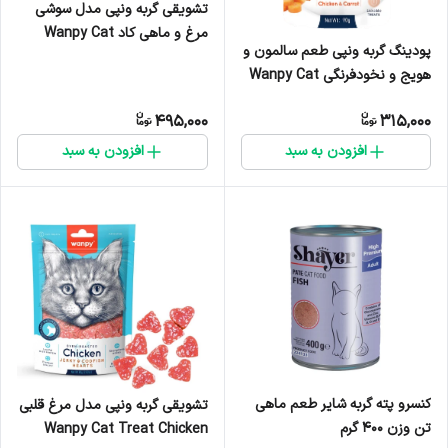
تشویقی گربه ونپی مدل سوشی
مرغ و ماهی کاد Wanpy Cat
پودینگ گربه ونپی طعم سالمون و
Treat Chicken Jerky &
هویج و نخودفرنگی Wanpy Cat
Codfish Sushi وزن 80 گرم
Pudding Salmon, Carrot &
495,000
315,000
Pea Flavor وزن 90 گرم
افزودن به سبد
افزودن به سبد
کنسرو پته گربه شایر طعم ماهی
تشویقی گربه ونپی مدل مرغ قلبی
تن وزن 400 گرم
Wanpy Cat Treat Chicken