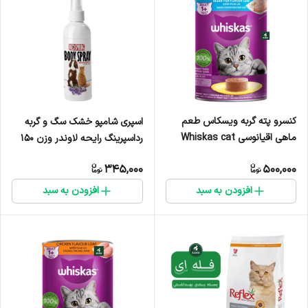
کنسرو پته گربه ویسکاس طعم
اسپری شامپو خشک سگ و گربه
ماهی اقیانوسی Whiskas cat
رداسپرینگ رایحه لاوندر وزن ۱۵۰
Ocean fish loaf وزن ۴۰۰ گرم
میلی لیتر
345,000
500,000
افزودن به سبد
افزودن به سبد