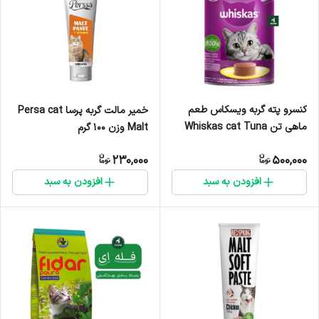
کنسرو پته گربه ویسکاس طعم
خمیر مالت گربه پرسا Persa cat
ماهی تن Whiskas cat Tuna
Malt وزن ۱۰۰ گرم
fish loaf وزن ۴۰۰ گرم
230,000
500,000
افزودن به سبد
افزودن به سبد