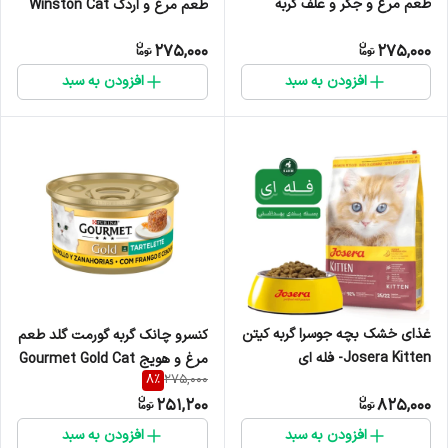
طعم مرغ و جگر و علف گربه
طعم مرغ و اردک Winston Cat
Winston Cat Stick Chicken &
Stick Chicken & Duck ورق ۱۰
275,000
275,000
Liver with Catnip ورق ۱۰ عدد
عددی
افزودن به سبد
افزودن به سبد
غذای خشک بچه جوسرا گربه کیتن
کنسرو چانک گربه گورمت گلد طعم
Josera Kitten- فله ای
مرغ و هویج Gourmet Gold Cat
8
%
275,000
chunck chicken and carrot
251,200
825,000
وزن 85 گرم
افزودن به سبد
افزودن به سبد