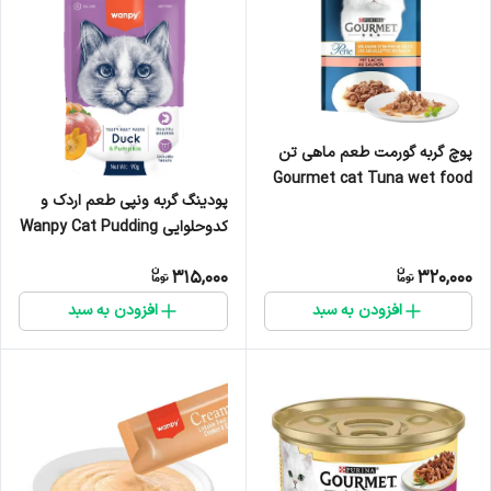
پوچ گربه گورمت طعم ماهی تن
Gourmet cat Tuna wet food
پودینگ گربه ونپی طعم اردک و
وزن 85 گرم
کدوحلوایی Wanpy Cat Pudding
Duck & Pumpkin Flavor وزن 90
315,000
320,000
گرم
افزودن به سبد
افزودن به سبد