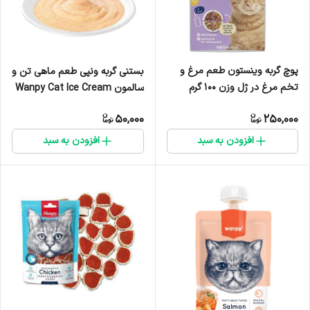
پوچ گربه وینستون طعم مرغ و
بستنی گربه ونپی طعم ماهی تن و
تخم مرغ در ژل وزن 100 گرم
سالمون Wanpy Cat Ice Cream
Tuna & Salmon Flavor - یک
50,000
250,000
عدد
افزودن به سبد
افزودن به سبد