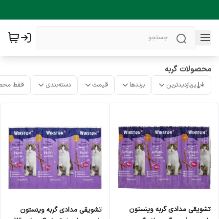
محصولات گربه
پربازدیدترین
برندها
قیمت
دسته‌بندی
فقط محص
تشویقی مدادی گربه وینستون
تشویقی مدادی گربه وینستون