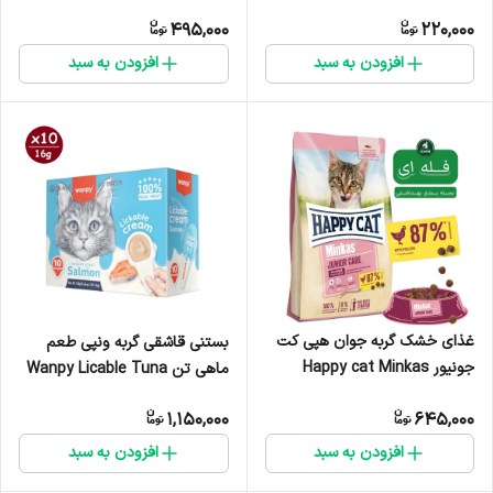
Heart وزن 80 گرم
495,000
220,000
افزودن به سبد
افزودن به سبد
غذای خشک گربه جوان هپی کت
بستنی قاشقی گربه ونپی طعم
جونیور Happy cat Minkas
ماهی تن Wanpy Licable Tuna
junior care - فله ای
وزن 16 گرم - پک 10 عددی
1,150,000
645,000
افزودن به سبد
افزودن به سبد