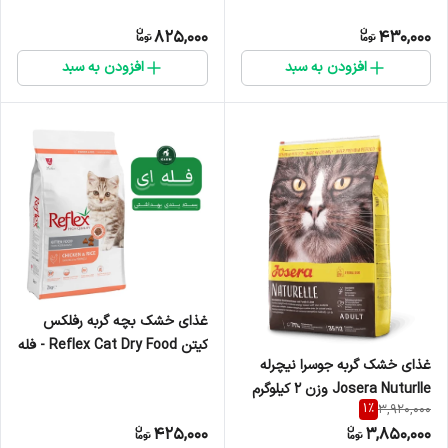
300 میلی لیتر
825,000
430,000
افزودن به سبد
افزودن به سبد
غذای خشک بچه گربه رفلکس
کیتن Reflex Cat Dry Food - فله
غذای خشک گربه جوسرا نیچرله
ای
Josera Nuturlle وزن 2 کیلوگرم
1
%
3,920,000
425,000
3,850,000