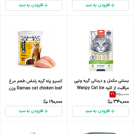
افزودن به سبد
افزودن به سبد
بستنی مکمل و درمانی گربه ونپی
کنسرو پته گربه راماس طعم مرغ
مراقبت از کلیه Wanpy Cat Ice
Ramas cat chicken loaf وزن
2
%
350,000
Cream Kidney Care بسته 5
۴۰۰ گرم
190,000
340,000
عددی
افزودن به سبد
افزودن به سبد