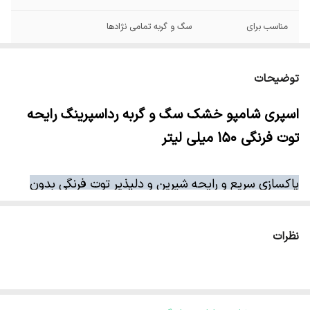
مناسب برای
سگ و گربه تمامی نژادها
توضیحات
اسپری شامپو خشک سگ و گربه رداسپرینگ رایحه
توت فرنگی ۱۵۰ میلی لیتر
پاکسازی سریع و رایحه شیرین و دلپذیر توت فرنگی بدون
نیاز به حمام
نظرات
اسپری شامپو خشک
رداسپرینگ (Red Spring)
با رایحه
جذاب
توت فرنگی
، راهکاری سریع و بهداشتی برای نظافت
روزانه سگ‌ها و گربه‌هاست. این محصول به‌گونه‌ای طراحی