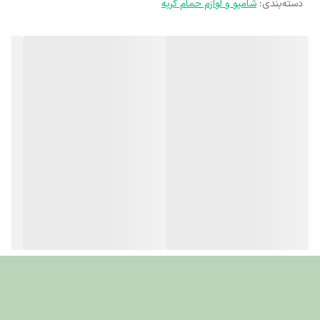
دسته‌بندی
:
شامپو و لوازم حمام گربه
شده است که در زمان‌هایی که امکان حمام کامل وجود
ندارد، بتواند
بدون نیاز به آب
، آلودگی‌ها و چربی‌های سطح
پوست و مو را پاک کرده و
بوی نامطبوع
بدن پت را از بین
ببرد.
رایحه شیرین و تازه‌ی توت فرنگی در این اسپری، باعث
می‌شود پت شما برای مدت طولانی خوشبو بماند و حس
پاکیزگی و جذابیت
داشته باشد. شما می‌توانید این محصول
کاربردی را با
ضمانت اصالت کالا
از
پت‌شاپ کاخ
تهیه
نمایید.