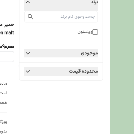
برند
وینستون
en malt
paste وزن 100 گرم
,090,000
موجودی
محدوده قیمت
مالت
است.
طعمی
⸻
ویژگی
بدون