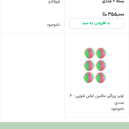
بسته 2 عددی
آووکادو
355,000
افزودن به سبد
ناموجود
توپ پرزگیر ماشین لباس شویی - 6
عددی
ناموجود