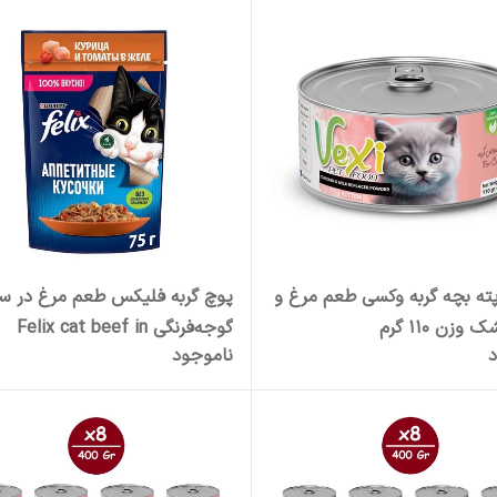
ته بچه گربه وکسی طعم مرغ و
پوچ گربه فلیکس طعم مرغ در 
زن 110 گرم
گوجه‌فرنگی Felix cat beef in
د
ناموجود
tomato sauce وزن 75 گرم