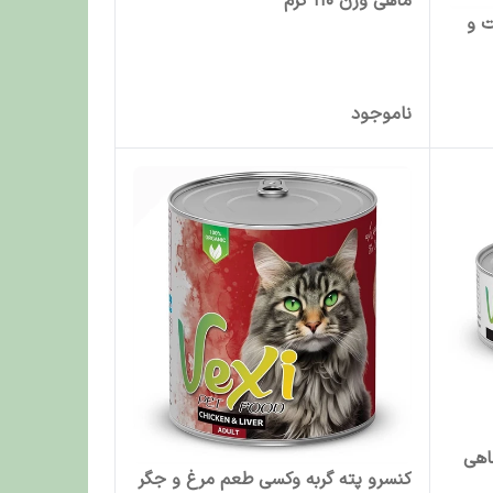
ماهی وزن 110 گرم
ت و
ناموجود
اهی
کنسرو پته گربه وکسی طعم مرغ و جگر