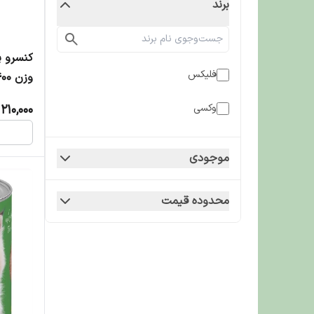
برند
کنسرو پ
فلیکس
وزن 400 گرم
210,000
وکسی
موجودی
محدوده قیمت