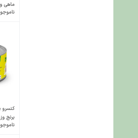
ماهی وزن 00
ناموجو
کنسرو پ
برنج وزن 110
ناموجو