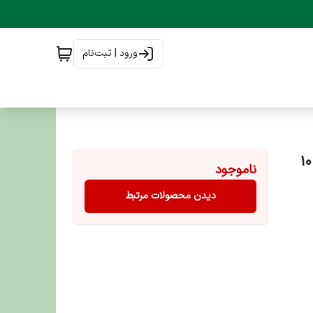
ورود | ثبت‌نام
غذای خشک گربه دیلی کت جوسرا Josera Dailycat وزن 10
ناموجود
دیدن محصولات مرتبط