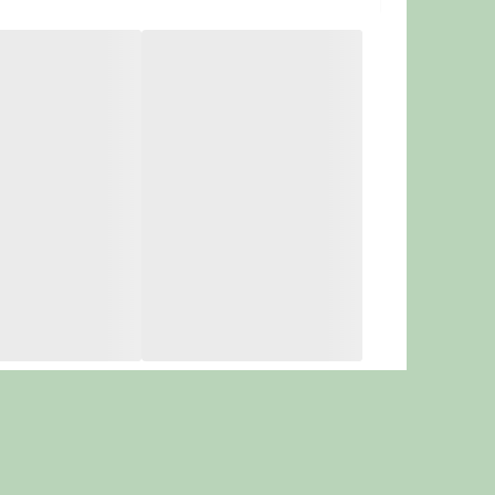
• حاوی مرغ خشک‌شده، ذرت و برنج به‌عنو
• دارای فیبر برای کمک به دفع گلوله مویی (rball Control
• تقویت سیستم ایمنی، پوست و موی سالم
• طعم خوش‌خوراک و قابل‌هضم برای مصر
• ارائه‌شده در
پت شاپ کاخ
با ضمانت اصا
ترکیبات اصلی
غذای خشک گربه جوسرا د
زینک، و بدون هیچ‌گونه رنگ یا نگهدارند
نحوه مصرف و نگهداری :