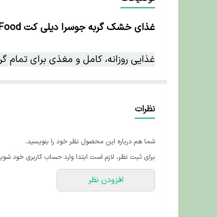
غذای خشک گربه جوسرا دیلی کت Josera Dailycat Cat Food – وزن 10 کیلوگرم
غذایی روزانه، کامل و مغذی برای تمام گرب
اگر به دنبال یک غذای خشک روزانه با کی
است. این محصول از برند معتبر
جوسرا
با
نظرات
تأمین می‌کند.
شما هم درباره این محصول نظر خود را بنویسید.
برای ثبت نظر، لازم است ابتدا وارد حساب کاربری خود شوید
ویژگی‌ها و مزایا
غذای خشک گربه جوسرا 
افزودن نظر
• مناسب برای گربه‌های بالغ در تمام نژاد