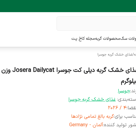
لات سگ
محصولات گربه
مجله کاخ پت
ه
/
غذای خشک گربه جوسرا
یلوگرم
ند:
جوسرا
ته‌بندی
:
غذای خشک گربه جوسرا
قضا
:
4 / 2026
اسب برای
:
گربه بالغ تمامی نژادها
ور تولید کننده
:
آلمان - Germany