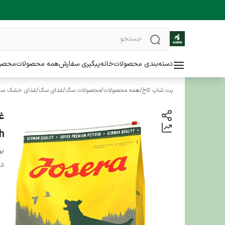
دسته‌بندی محصولات
خانه
پیگیری سفارش
همه محصولات
محصو
پت شاپ کاخ
/
همه محصولات
/
محصولات سگ
/
غذای سگ
/
غذای خشک س
غ
sh
بر
دس