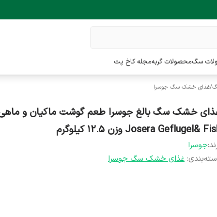
لات سگ
محصولات گربه
مجله کاخ پت
گ
/
غذای خشک سگ جوسرا
ذای خشک سگ بالغ جوسرا طعم گوشت ماکیان و ماهی
Josera Geflugel& Fi وزن 12.5 کیلوگرم
ند:
جوسرا
ته‌بندی
:
غذای خشک سگ جوسرا