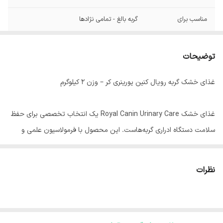
مناسب برای
گربه بالغ - تمامی نژادها
توضیحات
غذای خشک گربه رویال کنین یورینری کر – وزن ۲ کیلوگرم
غذای خشک Royal Canin Urinary Care یک انتخاب تخصصی برای حفظ
سلامت دستگاه ادراری گربه‌هاست. این محصول با فرمولاسیون علمی و
متعادل به کاهش خطر تشکیل کریستال‌ها و سنگ‌های ادراری کمک کرده و
تعادل مواد معدنی ادرار را حفظ می‌کند.
نظرات
Urinary Care برای گربه‌های بالغی طراحی شده که مستعد مشکلات ادراری
هستند و می‌تواند به‌صورت روزانه، بدون نیاز به رژیم درمانی دامپزشکی،