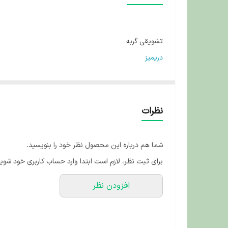
تشویقی گربه
دریمیز
طعم اردک Dreamies Cat Treats Duck Flavor – وزن ۶۰ گرم
نظرات
تشویقی‌ای خاص با طعمی متفاوت، مخصوص گربه‌های کن
شما هم درباره این محصول نظر خود را بنویسید.
اگر به‌دنبال تنوع در میان‌وعده‌های روزانه گربه‌تان هستید
برای ثبت نظر، لازم است ابتدا وارد حساب کاربری خود شوید
تحریک می‌کند، بلکه تجربه‌ای جدید از طعمی گوشتی و غن
افزودن نظر