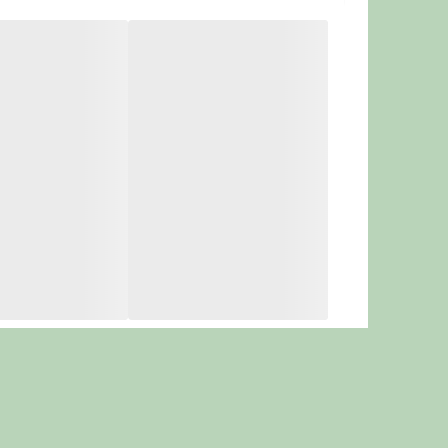
ویژگی‌ها و مزایا تشویقی گربه
دریمیز
طعم اردک:
طعم خاص و گوشتی اردک برای گربه‌های کنجکاو و بدغ
ساختار دو لایه: پوسته ترد و مغز نرم برای لذت بیشتر
حاوی پروتئین‌های باکیفیت برای تقویت عضلات و انرژ
بدون رنگ مصنوعی یا مواد نگهدارنده شیمیایی
مناسب برای گربه‌های بالغ بالای ۸ هفته از هر نژاد
بسته‌بندی سبک، ایده‌آل برای آموزش، بازی و میان‌وعد
عرضه با تضمین اصالت و ارسال سریع از
پت شاپ کاخ