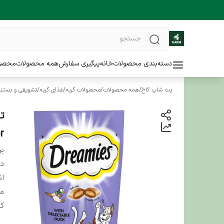
دسته‌بندی محصولات
خانه
پیگیری سفارش
همه محصولات
محصو
پت شاپ کاخ
/
همه محصولات
/
محصولات گربه
/
غذای گربه
/
تشویقی و بستنی
vor
بر
دس
ان
من
کش