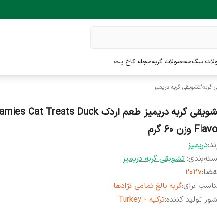
لات سگ
محصولات گربه
مجله کاخ پت
 گربه
/
تشویقی گربه دریمیز
تشویقی گربه دریمیز طعم اردک s Cat Treats Duck
Fla وزن ۶۰ گرم
ند:
دریمیز
ته‌بندی
:
تشویقی گربه دریمیز
قضا
:
۲۰۲۷
اسب برای
:
گربه بالغ تمامی نژادها
ور تولید کننده
:
ترکیه - Turkey