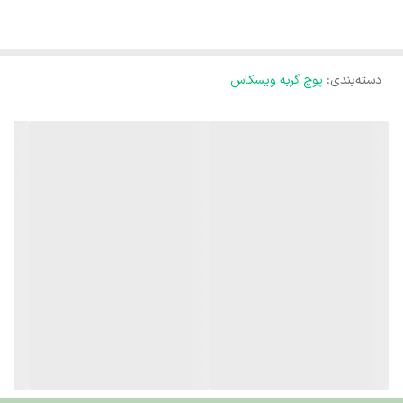
وقتی صحبت از تنوع طعم و هیجان در وعده غذایی
گربه‌هاست، پوچ ویسکاس مدل Tasty Mix طعم بره
و بوقلمون یکی از انتخاب‌های بی‌نقص برای گربه‌های
دسته‌بندی
:
پوچ گربه ویسکاس
بالغ است. ترکیب لطیف گوشت بره و بوقلمون در
یک سس لذیذ، نه‌تنها حس بویایی و چشایی گربه را
تحریک می‌کند، بلکه ترکیبی از پروتئین‌های باکیفیت
را نیز برای حفظ سلامت عضلات و انرژی روزانه فراهم
می‌آورد.
ویژگی‌ها و مزایا
پوچ گربه ویسکاس تیستی میکس
طعم بره و بوقلمون
:
ترکیبی داستانی از بره لطیف و بوقلمون مغذی،