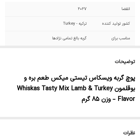
انقضا
2027
کشور تولید کننده
ترکیه - Turkey
مناسب برای
گربه بالغ تمامی نژادها
طعم
بره و بوقلمون (سس سفید)
توضیحات
پوچ گربه ویسکاس تیستی میکس طعم بره و
بوقلمون
Whiskas Tasty Mix Lamb & Turkey
Flavor – وزن ۸۵ گرم
غذایی خوشمزه، ترکیبی هوشمندانه از طعم و تغذیه
نظرات