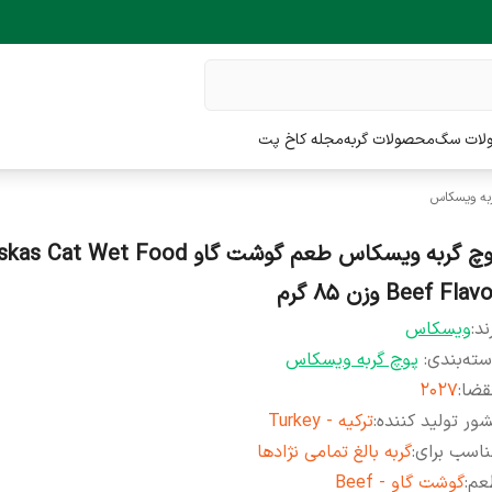
لات سگ
محصولات گربه
مجله کاخ پت
به ویسکاس
پوچ گربه ویسکاس طعم گوشت گاو Cat Wet Food
Beef Flav وزن 85 گرم
ند:
ویسکاس
ته‌بندی
:
پوچ گربه ویسکاس
قضا
:
2027
ور تولید کننده
:
ترکیه - Turkey
اسب برای
:
گربه بالغ تمامی نژادها
عم
:
گوشت گاو - Beef