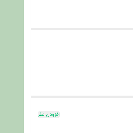
ر
ویسکاس
، انتخابی مناسب خواهد بود.
افت لطیف و طعم طبیعی گوشت گاو، هر وعده غذا را به
افزودن نظر