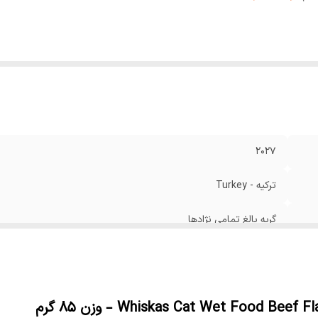
2027
ترکیه - Turkey
گربه بالغ تمامی نژادها
گوشت گاو - Beef