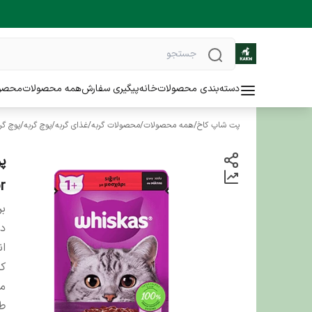
دسته‌بندی محصولات
خانه
پیگیری سفارش
همه محصولات
محصو
پت شاپ کاخ
/
همه محصولات
/
محصولات گربه
/
غذای گربه
/
پوچ گربه
/
پوچ گر
or
بر
دس
ان
کش
من
ط