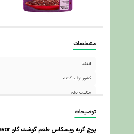
مشخصات
انقضا
کشور تولید کننده
مناسب برای
طعم
توضیحات
پوچ گربه ویسکاس طعم گوشت گاو Whiskas Cat Wet Food Beef Flavor – وزن ۸۵ گرم