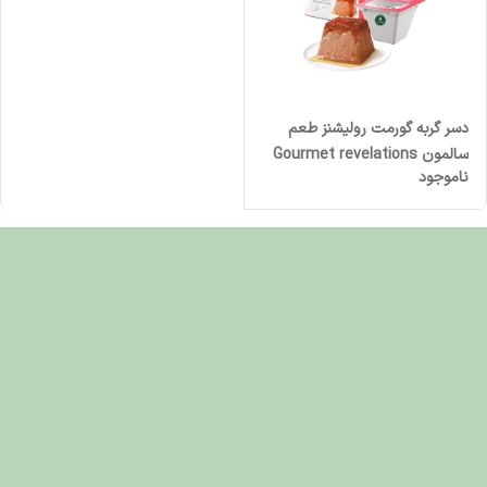
دسر گربه گورمت رولیشنز طعم
سالمون Gourmet revelations
ناموجود
cat Mousse whit Salmon وزن
57 گرم