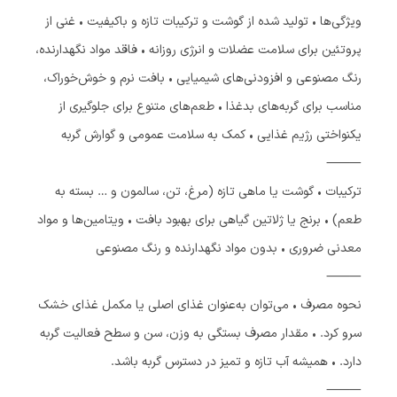
ویژگی‌ها • تولید شده از گوشت و ترکیبات تازه و باکیفیت • غنی از
پروتئین برای سلامت عضلات و انرژی روزانه • فاقد مواد نگهدارنده،
رنگ مصنوعی و افزودنی‌های شیمیایی • بافت نرم و خوش‌خوراک،
مناسب برای گربه‌های بدغذا • طعم‌های متنوع برای جلوگیری از
یکنواختی رژیم غذایی • کمک به سلامت عمومی و گوارش گربه
⸻
ترکیبات • گوشت یا ماهی تازه (مرغ، تن، سالمون و … بسته به
طعم) • برنج یا ژلاتین گیاهی برای بهبود بافت • ویتامین‌ها و مواد
معدنی ضروری • بدون مواد نگهدارنده و رنگ مصنوعی
⸻
نحوه مصرف • می‌توان به‌عنوان غذای اصلی یا مکمل غذای خشک
سرو کرد. • مقدار مصرف بستگی به وزن، سن و سطح فعالیت گربه
دارد. • همیشه آب تازه و تمیز در دسترس گربه باشد.
⸻