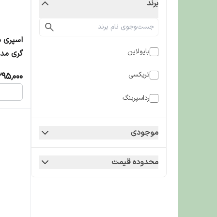
برند
اسپری 
بایولاین
گری مدل چند
تریکسی
295,000
رداسپرینگ
موجودی
محدوده قیمت