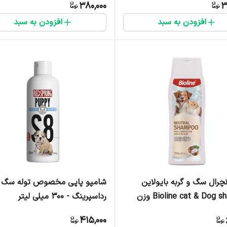
380,000
3
افزودن به سبد
افزودن به سبد
چرال سگ و گربه بایولاین
شامپو پاپی مخصوص توله سگ
Bioline cat & Dog shampoo وزن
رداسپرینگ - 300 میلی لیتر
415,000