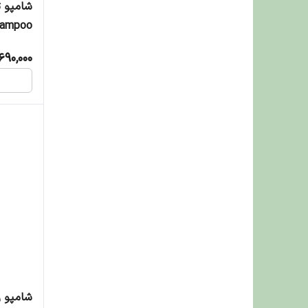
og shampoo
690,000
شامپو 