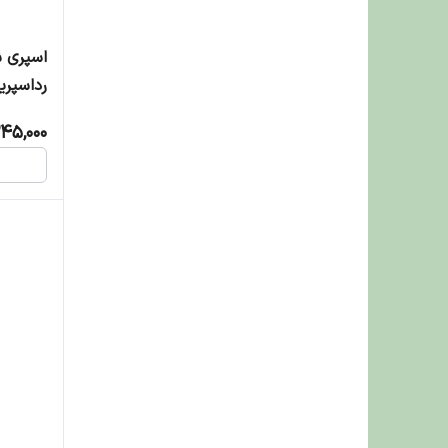
اسپری 
میلی لی
45,000