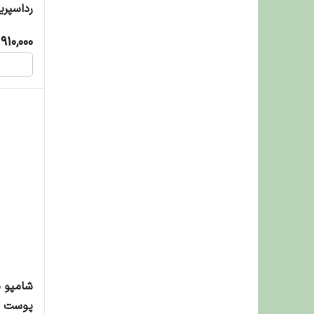
رداسپری
کارامل - 850 میلی 
910,000
شامپو 
پوست و مو 