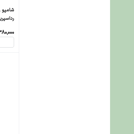
شامپو 
رداسپری
کارامل - 300 میلی 
380,000