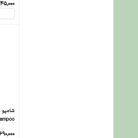
45,000
شامپو ن
۲۵۰ گرم
690,000