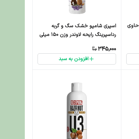
و سگ و گربه پتی گری 2in1 حاوی
اسپری شامپو خشک سگ و گربه
رداسپرینگ رایحه لاوندر وزن ۱۵۰ میلی
لیتر
345,000
افزودن به سبد