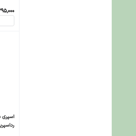
295,000
اسپری 
میلی لی