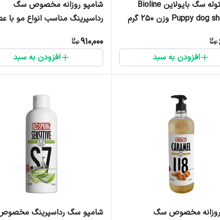
شامپو توله سگ بایولاین Bioline
شامپو روزانه مخصوص سگ
Puppy d وزن ۲۵۰ گرم
رداسپرینگ مناسب انواع مو با عص
آدامس - 850 میلی لیتر
910,000
افزودن به سبد
افزودن به سبد
روزانه مخصوص سگ
شامپو سگ رداسپرینگ مخصوص