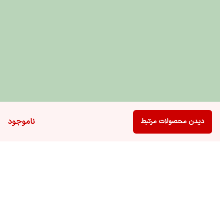
پرسش‌های متداول
۱. آیا برای حیوانات حساس مناسب است؟
بله، فرمول بدون الکل و ملایم باعث جلوگیری از تحریک یا
قرمزی پوست می‌شود.
۲. چند بار باید استفاده کرد؟
۱ تا ۲ بار در هفته یا هر زمان که آلودگی مشاهده شود.
ناموجود
دیدن محصولات مرتبط
۳. آیا می‌توان داخل کانال گوش را با پد تمیز کرد؟
خیر، فقط قسمت بیرونی و قابل مشاهده گوش باید تمیز
شود.