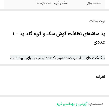
مناسب برای
سگ و گربه - تمام نژاد ها
توضیحات
پد ساشه‌ای نظافت گوش سگ و گربه گلد پد – ۱
عددی
پاک‌کننده‌ای ملایم، ضدعفونی‌کننده و موثر برای بهداشت
گوش حیوانات خانگی
نظرات
پد نظافت گوش
Gold Pad
یک پد استریل و یک‌بارمصرف
است که به محلول مخصوص پاکسازی گوش آغشته شده و
برای تمیزکردن
جرم، گرد و غبار، واکس گوش و آلودگی‌های
دسته‌بندی
:
آرایشی و بهداشتی گربه
سطحی
در سگ‌ها و گربه‌ها استفاده می‌شود.