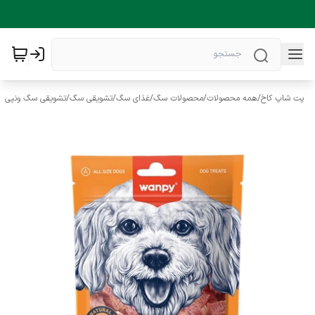
پت شاپ کاخ
/
همه محصولات
/
محصولات سگ
/
غذای سگ
/
تشویقی سگ
/
تشویقی سگ ونپی