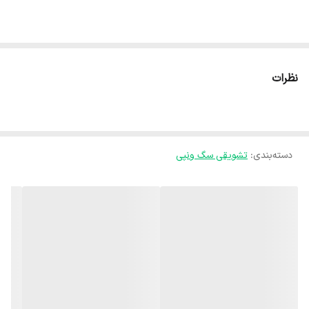
Wanpy Dog Blanket Chicken, Duck & Pig – وزن ۱۰۰ گرم
نظرات
تشویقی ترکیبی، خوش‌خوراک و پرانرژی برای پاداش و آموزش سگ‌ها
تشویقی سگ ونپی مدل پیچیده (Blanket) با ترکیبی خاص از مرغ، اردک و
دسته‌بندی
:
تشویقی سگ ونپی
گوشت خوک تهیه شده و به‌صورت رول‌های پیچیده و جذاب ارائه می‌شود.
این ترکیب پروتئینی متنوع، طعمی قوی و متفاوت ایجاد کرده که حتی
سگ‌های بدغذا نیز به‌راحتی آن را می‌پذیرند.
بافت نرم و قابل جویدن این تشویقی، آن را به گزینه‌ای عالی برای آموزش،
پاداش و ایجاد انگیزه در سگ‌های نژاد کوچک تا بزرگ تبدیل کرده است.