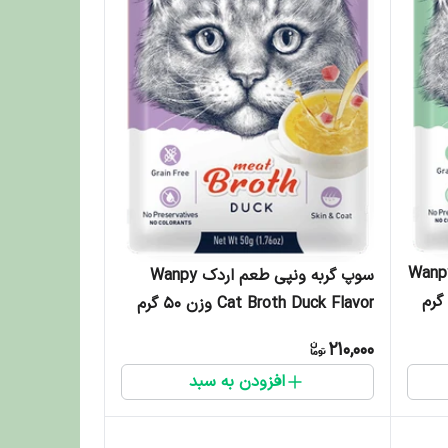
ربه ونپی طعم ماهی تن Wanpy
سوپ گربه ونپی طعم اردک Wanpy
Cat Broth Duck Flavor وزن 50 گرم
210,000
افزودن به سبد