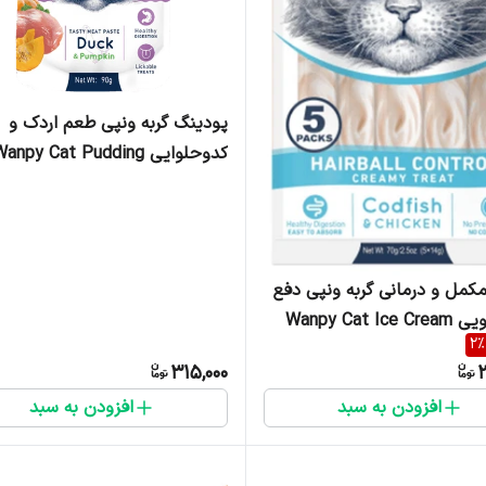
پودینگ گربه ونپی طعم اردک و
کدوحلوایی anpy Cat Pudding
Duck & Pumpkin Flavor وزن 90 گرم
کمل و درمانی گربه ونپی دفع
گلوله مویی Wanpy Cat Ice Cream
2
%
Hair بسته 5 عددی
315,000
3
افزودن به سبد
افزودن به سبد