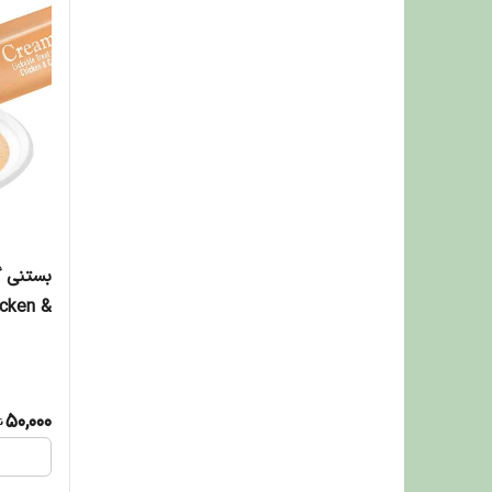
بستنی گ
cken &
Crab Flavor 
50,000