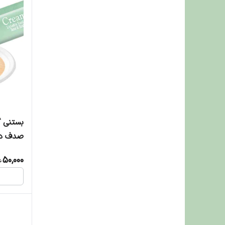
بستنی گ
lap Flavor
50,000