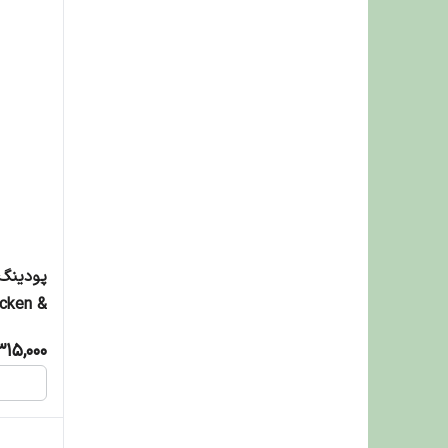
پودینگ 
cken &
Carrot Flavor
315,000