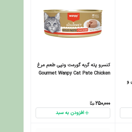
کنسرو پته گربه گورمت ونپی طعم مرغ
Gourmet Wanpy Cat Pate Chicken
وزن 85 گرم
 و
Pudd
250,000
افزودن به سبد