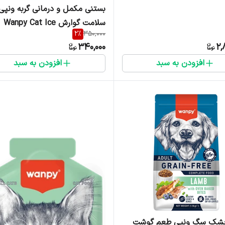
بستنی مکمل و درمانی گربه ونپی
سلامت گوارش Wanpy Cat Ice
2
%
350,000
340,000
2,
عددی
افزودن به سبد
افزودن به سبد
شک سگ ونپی طعم گوشت