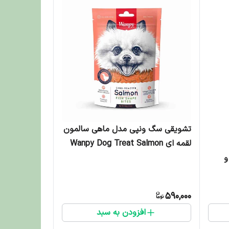
تشویقی سگ ونپی مدل ماهی سالمون
لقمه ای Wanpy Dog Treat Salmon
Fish Shape Bites وزن 100 گرم
و
590,000
افزودن به سبد