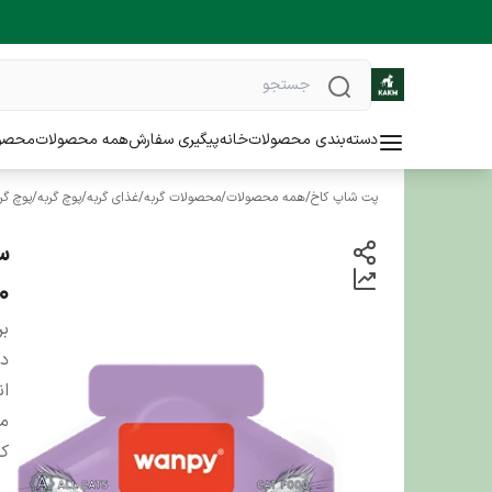
دسته‌بندی محصولات
خانه
پیگیری سفارش
همه محصولات
محصو
پت شاپ کاخ
/
همه محصولات
/
محصولات گربه
/
غذای گربه
/
پوچ گربه
/
پوچ گر
50 
بر
دس
ان
من
کش