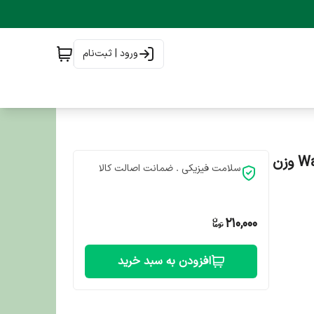
ورود | ثبت‌نام
سوپ گربه ونپی طعم اردک Wanpy Cat Broth Duck Flavor وزن
سلامت فیزیکی . ضمانت اصالت کالا
210,000
افزودن به سبد خرید