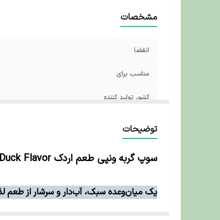
مشخصات
انقضا
مناسب برای
کشور تولید کننده
توضیحات
سوپ گربه ونپی طعم اردک Wanpy Cat Broth Duck Flavor وزن ۵۰ گرم
یک میان‌وعده سبک، آب‌دار و سرشار از طعم لذی