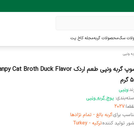
لات سگ
محصولات گربه
مجله کاخ پت
به ونپی
گرم
ند:
ونپی
ته‌بندی
:
پوچ گربه ونپی
قضا
:
2027
اسب برای
:
گربه بالغ - تمام نژادها
ور تولید کننده
:
ترکیه - Turkey