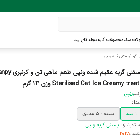
لات سگ
محصولات گربه
مجله کاخ پت
 گربه
/
بستنی گربه ونپی
بستنی گربه عقیم شده ونپی طعم ما
Sterilised Cat Ice Creamy trea وزن ۱۴ گرم
ند:
ونپی
داد
1 عدد
بسته - 5 عددی
ته‌بندی
:
بستنی گربه ونپی
قضا
:
2028