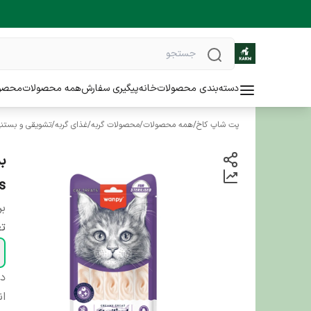
دسته‌بندی محصولات
خانه
پیگیری سفارش
همه محصولات
محصو
پت شاپ کاخ
/
همه محصولات
/
محصولات گربه
/
غذای گربه
/
تشویقی و بستنی
ts
بر
تع
دس
ان