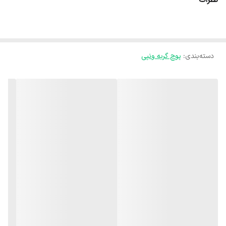
نظرات
سوپ گربه ونپی (Wanpy)
با طعم مرغ، انتخابی هوشمندانه
برای صاحبان پت است که به دنبال روشی لذیذ و سریع برای
تأمین آب بدن گربه‌های خود هستند. این محصول با بافت
دسته‌بندی
:
پوچ گربه ونپی
مایع و سبک (Broth)، نه تنها یک تشویقی خوش‌طعم
است، بلکه به دلیل استفاده از عصاره خالص مرغ، یک
مکمل تغذیه‌ای عالی برای تقویت سیستم ایمنی و تحریک
اشتها در پت شما محسوب می‌شود.
اصلی‌ترین مزیت این محصول،
هیدراته کردن سریع بدن
گربه است. گربه‌ها به دلیل ساختار فیزیولوژیک، تمایل کمی
به نوشیدن آب دارند که این امر می‌تواند در درازمدت منجر
به مشکلات کلیوی شود. سوپ ونپی با فراهم کردن مایعات
مورد نیاز، فشار روی
کلیه‌ها و مجاری ادراری
را کاهش داده و