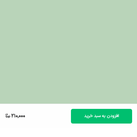
بی‌اشتهایی هستند یا در انتخاب غذا سخت‌گیرند، سریعاً به
غذا جذب شده و میل به غذا در آن‌ها افزایش یابد.
- طعم لذیذ و محبوب
مرغ (Chicken)
برای تحریک شدید
اشتها
- بافت مایع و سبک، ایده‌آل برای
تأمین سریع آب بدن
- کمک به
پاکسازی مجاری ادراری
و پیشگیری از بیماری‌های
کلیوی
- حاوی مواد معدنی ضروری برای تقویت سیستم ایمنی
- بسته‌بندی تک‌نفره و بهداشتی برای
حفظ تازگی و کیفیت
محصول
210,000
افزودن به سبد خرید