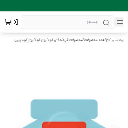
پت شاپ کاخ
/
همه محصولات
/
محصولات گربه
/
غذای گربه
/
پوچ گربه
/
پوچ گربه ونپی