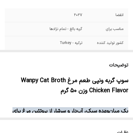
انقضا
2027
مناسب برای
گربه بالغ - تمام نژادها
کشور تولید کننده
ترکیه - Turkey
توضیحات
سوپ گربه ونپی طعم مرغ Wanpy Cat Broth
Chicken Flavor وزن ۵۰ گرم
یک میان‌وعده سبک، آب‌دار و سرشار از پروتئین مرغ برای
سلامتی و شادابی گربه‌ها