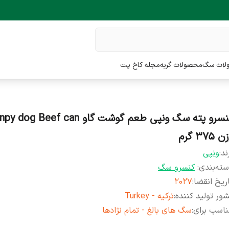
لات سگ
محصولات گربه
مجله کاخ پت
کنسرو پته سگ ونپی طعم گوشت گاو og Beef can
 ۳۷۵ گرم
ند:
ونپی
ته‌بندی
:
کنسرو سگ
ریخ انقضا
:
2027
ور تولید کننده
:
ترکیه - Turkey
اسب برای
:
سگ های بالغ - تمام نژادها