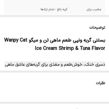
مناسب برای
گربه بالغ - تمام نژادها
کشور تولید کننده
ترکیه - Tuekey
توضیحات
بستنی گربه ونپی طعم ماهی تن و میگو Wanpy Cat
Ice Cream Shrimp & Tuna Flavor
دسری خنک، خوش‌طعم و مغذی برای گربه‌های عاشق ماهی
بستنی گربه
ونپی
طعم ماهی تن و میگو ، انتخابی
نظرات
فوق‌العاده برای گربه‌هایی است که از طعم ماهی تازه لذت
می‌برند. این محصول ترکیبی از دو نوع محبوب (میگو و تن)
است که بافتی نرم و عطری دل‌انگیز دارد و می‌تواند به‌عنوان