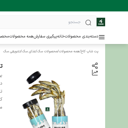
دسته‌بندی محصولات
خانه
پیگیری سفارش
همه محصولات
محصو
پت شاپ کاخ
/
همه محصولات
/
محصولات سگ
/
غذای سگ
/
تشویقی سگ
تش
بر
دس
تا
کش
من