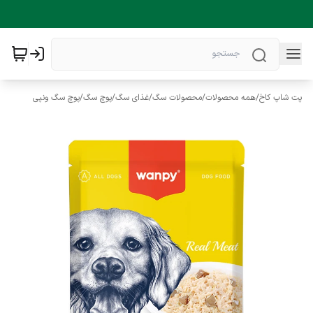
پت شاپ کاخ
/
همه محصولات
/
محصولات سگ
/
غذای سگ
/
پوچ سگ
/
پوچ سگ ونپی